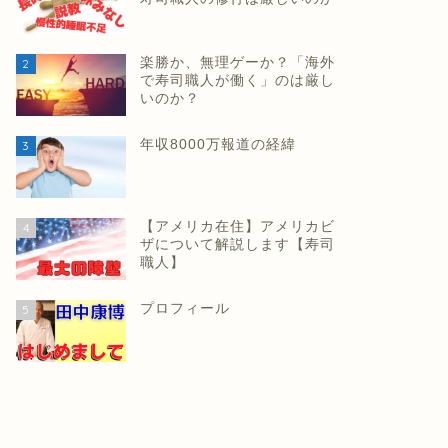
楽勝か、無理ゲーか？「海外
2
で寿司職人が働く」のは厳し
いのか？
年収8000万報道の経緯
3
【アメリカ在住】アメリカビ
4
ザについて解説します【寿司
職人】
プロフィール
5