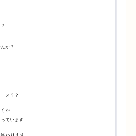
は？
せんか？
？
ケース？？
いくか
あっています
を終わります。